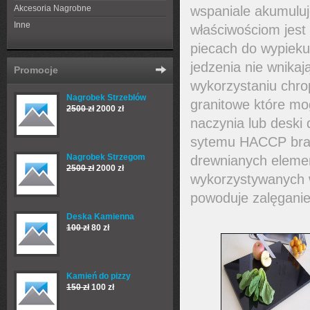
Akcesoria Nagrobne
wspaniale akumuluje
Inne
właściwościom jest
piecach do wypieku 
jedzenia nie wnikaj
Promocje
wykorzystaniu chro
Nagrobek Strzeblów
granitowe które mo
2500 zł
2000 zł
naczynia lub deski
sytemu HACCP bran
Nagrobek Strzegom
drewnianych elemen
2500 zł
2000 zł
wykorzystywanych 
powoduje zalęganie 
Deska Kamienna
100 zł
80 zł
Kamień do pizzy
150 zł
100 zł