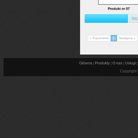
Produkt nr 07
Szc
« Poprzednia
1
Następna »
Główna
|
Produkty
|
O nas
|
Usługi
Copyright