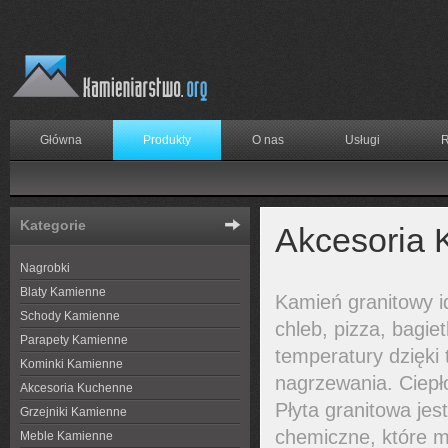
Główna
Produkty
O nas
Usługi
R
Kategorie
Akcesoria
Nagrobki
Blaty Kamienne
Kamień granitowy i
Schody Kamienne
chleb, pizza, bagi
Parapety Kamienne
temperatury dzięki
Kominki Kamienne
nagrzewania. Ciepło
Akcesoria Kuchenne
Płyta granitowa je
Grzejniki Kamienne
chemiczne, które m
Meble Kamienne